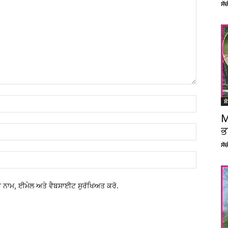
ਸੱ
ਸ਼
M
ਭ
ਸੱ
 ਨਾਮ, ਈਮੇਲ ਅਤੇ ਵੈਬਸਾਈਟ ਸੁਰੱਖਿਅਤ ਕਰੋ.