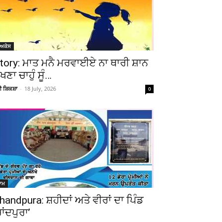
ੋਅਕੇਸ
tory: ਮਾਤ ਮਨੈ ਮਰਵਾਈਏ ਨਾ ਥਾਰੀ ਸ਼ਾਨ
ੇਖਣਾ ਚਾਹੁੰ ਸੂੰ…
ਚੀ ਸ਼ਿਕਸ਼ਾ
-
18 July, 2026
0
ਆਮ
handpura: ਸ਼ਹੀਦਾਂ ਅਤੇ ਵੀਰਾਂ ਦਾ ਪਿੰਡ
ਚਾਂਦਪੁਰਾ’