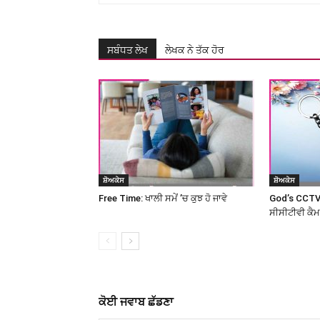
ਸਬੰਧਤ ਲੇਖ
ਲੇਖਕ ਨੇ ਤੱਕ ਹੋਰ
ਸ਼ੋਅਕੇਸ
ਸ਼ੋਅਕੇਸ
Free Time: ਖਾਲੀ ਸਮੇਂ ’ਚ ਕੁਝ ਹੋ ਜਾਵੇ
God’s CCTV
ਸੀਸੀਟੀਵੀ ਕੈ
ਕੋਈ ਜਵਾਬ ਛੱਡਣਾ