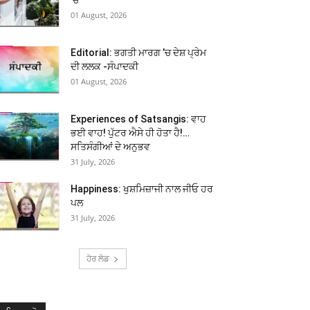
01 August, 2026
Editorial: ਭਗਤੀ ਮਾਰਗ ’ਚ ਦੇਸ਼ ਪ੍ਰੇਮ
ਦੀ ਲਲਕ -ਸੰਪਾਦਕੀ
01 August, 2026
Experiences of Satsangis: ਵਾਹ
ਭਈ ਵਾਹ! ਪੁੱਟਰ ਐਸੇ ਹੀ ਹੋਤਾ ਹੈ!…
ਸਤਿਸੰਗੀਆਂ ਦੇ ਅਨੁਭਵ
31 July, 2026
Happiness: ਖੁਸ਼ਮਿਜ਼ਾਜੀ ਨਾਲ ਜੀਓ ਹਰ
ਪਲ
31 July, 2026
ਹੋਰ ਲੋਡ