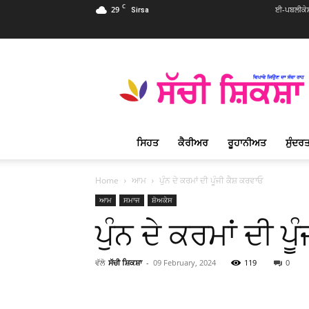
C
29
ਈ-ਪਬਲੀਕੇ
Sirsa
Sachi
Shiksha
Punjabi
–
ਸੱਚੀ
ਸ਼ਿਕਸ਼ਾ
ਸਿਹਤ
ਕੈਰੀਅਰ
ਰੂਹਾਨੀਅਤ
ਸੁੰਦਰਤ
ਪ੍ਰਸਿੱਧ
ਰੂਹਾਨੀ
ਮੈਗਜ਼ੀਨ
Home
ਆਮ
ਪੁੰਨ ਦੇ ਕਰਮਾਂ ਦੀ ਪੂੰਜੀ ਕੈਸ਼ ਕਰਵਾਓ
ਆਮ
ਸਮਾਜ
ਸ਼ੋਅਕੇਸ
ਪੁੰਨ ਦੇ ਕਰਮਾਂ ਦੀ ਪ
ਵੱਲੋ
ਸੱਚੀ ਸ਼ਿਕਸ਼ਾ
-
09 February, 2024
119
0