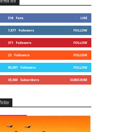
ਕਲਿਕ ਕਰੋ
Telegram
Copy URL
518
Fans
LIKE
7,877
Followers
FOLLOW
371
Followers
FOLLOW
23
Followers
FOLLOW
95,097
Followers
FOLLOW
35,500
Subscribers
SUBSCRIBE
ਵਿਸ਼ੇਸ਼