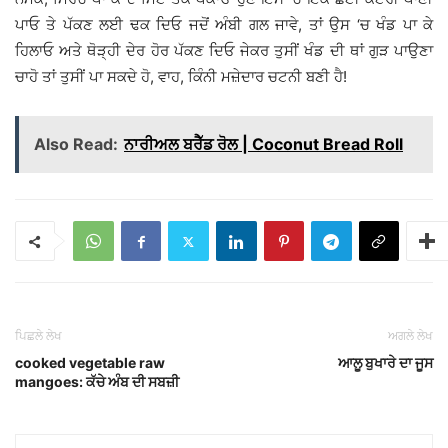
ਪਾਓ ਤੇ ਪੱਕਣ ਲਈ ਢਕ ਦਿਓ ਜਦੋਂ ਅੰਬੀ ਗਲ ਜਾਵੇ, ਤਾਂ ਉਸ ‘ਚ ਖੰਡ ਪਾ ਕੇ
ਹਿਲਾਓ ਅਤੇ ਥੋੜ੍ਹੀ ਦੇਰ ਹੋਰ ਪੱਕਣ ਦਿਓ ਜੇਕਰ ਤੁਸੀਂ ਖੰਡ ਦੀ ਥਾਂ ਗੁੜ ਪਾਉਣਾ
ਚਾਹੋ ਤਾਂ ਤੁਸੀਂ ਪਾ ਸਕਦੇ ਹੋ, ਵਾਹ, ਕਿੰਨੀ ਮਜ਼ੇਦਾਰ ਚਟਨੀ ਬਣੀ ਹੈ!
Also Read:
ਨਾਰੀਅਲ ਬਰੈੱਡ ਰੋਲ | Coconut Bread Roll
ਪਿਛਲੇ ਲੇਖ
ਅਗਲੇ ਲੇਖ
cooked vegetable raw
ਆਲੂ ਬੁਖਾਰੇ ਦਾ ਜੂਸ
mangoes: ਕੱਚੇ ਅੰਬ ਦੀ ਸਬਜ਼ੀ