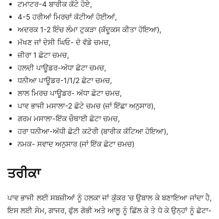
ਟਮਾਟਰ-4 ਬਾਰੀਕ ਕੱਟੇ ਹੋਏ,
4-5 ਹਰੀਆਂ ਮਿਰਚਾਂ ਕੱਟੀਆਂ ਹੋਈਆਂ,
ਅਦਰਕ 1-2 ਇੰਚ ਲੰਮਾ ਟੁਕੜਾ (ਕੱਦੂਕਸ ਕੀਤਾ ਹੋਇਆ),
ਮੱਖਣ ਜਾਂ ਦੇਸੀ ਘਿਓ- ਦੋ ਵੱਡੇ ਚਮਚ,
ਜ਼ੀਰਾ 1 ਛੋਟਾ ਚਮਚ,
ਹਲਦੀ ਪਾਊਡਰ-ਅੱਧਾ ਛੋਟਾ ਚਮਚ,
ਧਨੀਆ ਪਾਊਡਰ-1/1/2 ਛੋਟਾ ਚਮਚ,
ਲਾਲ ਮਿਰਚ ਪਾਊਡਰ- ਅੱਧਾ ਛੋਟਾ ਚਮਚ,
ਪਾਵ ਭਾਜੀ ਮਸਾਲਾ-2 ਛੋਟੇ ਚਮਚ (ਜਾਂ ਇੱਛਾ ਅਨੁਸਾਰ),
ਗਰਮ ਮਸਾਲਾ-ਇੱਕ ਚੌਥਾਈ ਛੋਟਾ ਚਮਚ,
ਹਰਾ ਧਨੀਆ-ਅੱਧੀ ਛੋਟੀ ਕਟੋਰੀ (ਬਾਰੀਕ ਕੱਟਿਆ ਹੋਇਆ),
ਨਮਕ- ਸਵਾਦ ਅਨੁਸਾਰ (ਜਾਂ ਇੱਕ ਛੋਟਾ ਚਮਚ)
ਤਰੀਕਾ
ਪਾਵ ਭਾਜੀ ਲਈ ਸਬਜ਼ੀਆਂ ਨੂੰ ਹਲਕਾ ਜਾਂ ਕੁੱਕਰ ’ਚ ਉਬਾਲ ਕੇ ਬਣਾਇਆ ਜਾਂਦਾ ਹੈ,
ਇਸ ਲਈ ਸੇਮ, ਗਾਜਰ, ਫੁੱਲ ਗੋਭੀ ਅਤੇ ਆਲੂ ਨੂੰ ਛਿੱਲ ਕੇ ਤੇ ਧੋ ਕੇ ਉਨ੍ਹਾਂ ਨੂੰ ਛੋਟਾ-