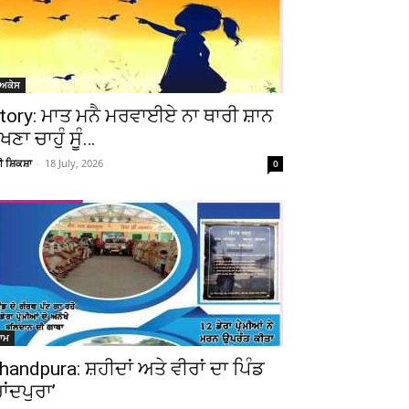
ੋਅਕੇਸ
tory: ਮਾਤ ਮਨੈ ਮਰਵਾਈਏ ਨਾ ਥਾਰੀ ਸ਼ਾਨ
ੇਖਣਾ ਚਾਹੁੰ ਸੂੰ…
ਚੀ ਸ਼ਿਕਸ਼ਾ
-
18 July, 2026
0
ਆਮ
handpura: ਸ਼ਹੀਦਾਂ ਅਤੇ ਵੀਰਾਂ ਦਾ ਪਿੰਡ
ਚਾਂਦਪੁਰਾ’