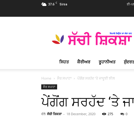
C
37.6
ਈ-ਪਬ
Sirsa
Sachi
Shiksha
Punjabi
–
ਸੱਚੀ
ਸ਼ਿਕਸ਼ਾ
ਸਿਹਤ
ਕੈਰੀਅਰ
ਰੂਹਾਨੀਅਤ
ਸੁੰਦਰਤ
ਪ੍ਰਸਿੱਧ
ਰੂਹਾਨੀ
ਮੈਗਜ਼ੀਨ
Home
ਸੈਰ ਸਪਾਟਾ
ਪੇਂਗੋਂਗ ਸਰਹੱਦ ‘ਤੇ ਜਾਦੂਈ ਝੀਲ
ਸੈਰ ਸਪਾਟਾ
ਪੇਂਗੋਂਗ ਸਰਹੱਦ ‘ਤੇ
ਵੱਲੋ
ਸੱਚੀ ਸ਼ਿਕਸ਼ਾ
-
18 December, 2020
275
0