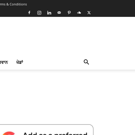
rms & Conditions
ਕਵਾਨ
ਖੇਡਾਂ