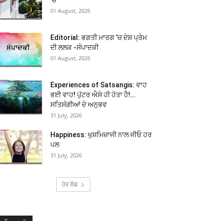
01 August, 2026
Editorial: ਭਗਤੀ ਮਾਰਗ ’ਚ ਦੇਸ਼ ਪ੍ਰੇਮ
ਦੀ ਲਲਕ -ਸੰਪਾਦਕੀ
01 August, 2026
Experiences of Satsangis: ਵਾਹ
ਭਈ ਵਾਹ! ਪੁੱਟਰ ਐਸੇ ਹੀ ਹੋਤਾ ਹੈ!…
ਸਤਿਸੰਗੀਆਂ ਦੇ ਅਨੁਭਵ
31 July, 2026
Happiness: ਖੁਸ਼ਮਿਜ਼ਾਜੀ ਨਾਲ ਜੀਓ ਹਰ
ਪਲ
31 July, 2026
ਹੋਰ ਲੋਡ