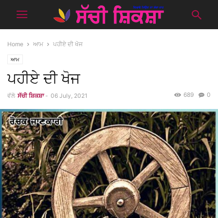
Home
ਆਮ
ਪਹੀਏ ਦੀ ਖੋਜ
ਆਮ
ਪਹੀਏ ਦੀ ਖੋਜ
689
0
ਵੱਲੋ
ਸੱਚੀ ਸ਼ਿਕਸ਼ਾ
-
06 July, 2021