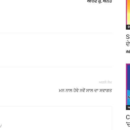
ਆਨੰਦ ਕੁ. ਅਨੰਤ
ਸ਼
S
ਦ
ਸੱ
Facebook
X
Linkedin
Pinterest
ਅਗਲੇ ਲੇਖ
ਮਨ ਨਾਲ ਹੋਵੇ ਨਵੇਂ ਸਾਲ ਦਾ ਸਵਾਗਤ
C
‘
/