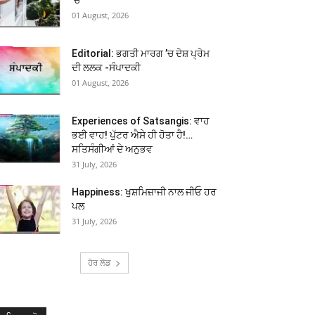
01 August, 2026
Editorial: ਭਗਤੀ ਮਾਰਗ ’ਚ ਦੇਸ਼ ਪ੍ਰੇਮ
ਦੀ ਲਲਕ -ਸੰਪਾਦਕੀ
01 August, 2026
Experiences of Satsangis: ਵਾਹ
ਭਈ ਵਾਹ! ਪੁੱਟਰ ਐਸੇ ਹੀ ਹੋਤਾ ਹੈ!…
ਸਤਿਸੰਗੀਆਂ ਦੇ ਅਨੁਭਵ
31 July, 2026
Happiness: ਖੁਸ਼ਮਿਜ਼ਾਜੀ ਨਾਲ ਜੀਓ ਹਰ
ਪਲ
31 July, 2026
ਹੋਰ ਲੋਡ