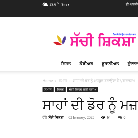
C
29.6
ਈ-ਪਬਲੀਕ
Sirsa
Sachi
Shiksha
Punjabi
–
ਸੱਚੀ
ਸ਼ਿਕਸ਼ਾ
ਸਿਹਤ
ਕੈਰੀਅਰ
ਰੂਹਾਨੀਅਤ
ਸੁੰਦਰਤ
ਪ੍ਰਸਿੱਧ
ਰੂਹਾਨੀ
ਮੈਗਜ਼ੀਨ
Home
ਸਮਾਜ
ਸਾਹਾਂ ਦੀ ਡੋਰ ਨੂੰ ਮਜ਼ਬੂਤ ਬਣਾਉਂਦਾ ਹੈ ਪ੍ਰਾਣਾਯਾਮ
ਸਮਾਜ
ਸਿਹਤ
ਚੰਗੀ ਸਿਹਤ ਲਈ ਸੁਝਾਅ
ਸਾਹਾਂ ਦੀ ਡੋਰ ਨੂੰ 
ਵੱਲੋ
ਸੱਚੀ ਸ਼ਿਕਸ਼ਾ
-
02 January, 2023
64
0