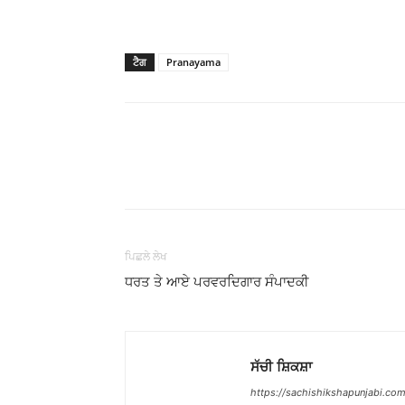
ਟੈਗ
Pranayama
WhatsApp
Share
ਪਿਛਲੇ ਲੇਖ
ਧਰਤ ਤੇ ਆਏ ਪਰਵਰਦਿਗਾਰ ਸੰਪਾਦਕੀ
ਸੱਚੀ ਸ਼ਿਕਸ਼ਾ
https://sachishikshapunjabi.com