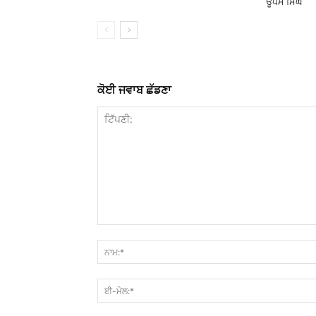
ਊਧਮ ਸਿੰਘ
ਕੋਈ ਜਵਾਬ ਛੱਡਣਾ