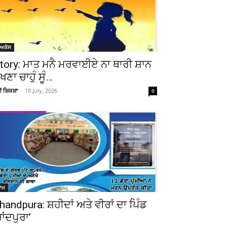
ੋਅਕੇਸ
tory: ਮਾਤ ਮਨੈ ਮਰਵਾਈਏ ਨਾ ਥਾਰੀ ਸ਼ਾਨ
ੇਖਣਾ ਚਾਹੁੰ ਸੂੰ…
ਚੀ ਸ਼ਿਕਸ਼ਾ
-
18 July, 2026
0
Telegram
Copy URL
ਆਮ
handpura: ਸ਼ਹੀਦਾਂ ਅਤੇ ਵੀਰਾਂ ਦਾ ਪਿੰਡ
ਚਾਂਦਪੁਰਾ’