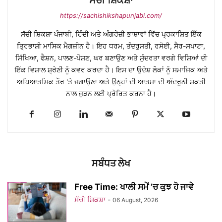
https://sachishikshapunjabi.com/
ਸੱਚੀ ਸ਼ਿਕਸ਼ਾ ਪੰਜਾਬੀ, ਹਿੰਦੀ ਅਤੇ ਅੰਗਰੇਜ਼ੀ ਭਾਸ਼ਾਵਾਂ ਵਿੱਚ ਪ੍ਰਕਾਸ਼ਿਤ ਇੱਕ
ਤ੍ਰਿਭਾਸ਼ੀ ਮਾਸਿਕ ਮੈਗਜ਼ੀਨ ਹੈ। ਇਹ ਧਰਮ, ਤੰਦਰੁਸਤੀ, ਰਸੋਈ, ਸੈਰ-ਸਪਾਟਾ,
ਸਿੱਖਿਆ, ਫੈਸ਼ਨ, ਪਾਲਣ-ਪੋਸ਼ਣ, ਘਰ ਬਣਾਉਣ ਅਤੇ ਸੁੰਦਰਤਾ ਵਰਗੇ ਵਿਸ਼ਿਆਂ ਦੀ
ਇੱਕ ਵਿਸ਼ਾਲ ਸ਼੍ਰੇਣੀ ਨੂੰ ਕਵਰ ਕਰਦਾ ਹੈ। ਇਸ ਦਾ ਉਦੇਸ਼ ਲੋਕਾਂ ਨੂੰ ਸਮਾਜਿਕ ਅਤੇ
ਅਧਿਆਤਮਿਕ ਤੌਰ 'ਤੇ ਜਗਾਉਣਾ ਅਤੇ ਉਨ੍ਹਾਂ ਦੀ ਆਤਮਾ ਦੀ ਅੰਦਰੂਨੀ ਸ਼ਕਤੀ
ਨਾਲ ਜੁੜਨ ਲਈ ਪ੍ਰੇਰਿਤ ਕਰਨਾ ਹੈ।
ਸਬੰਧਤ ਲੇਖ
Free Time: ਖਾਲੀ ਸਮੇਂ ’ਚ ਕੁਝ ਹੋ ਜਾਵੇ
ਸੱਚੀ ਸ਼ਿਕਸ਼ਾ
-
06 August, 2026