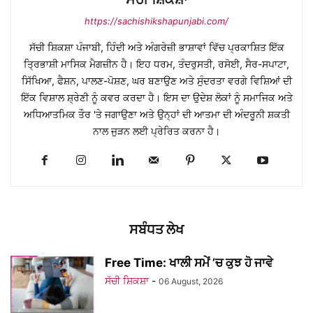
https://sachishikshapunjabi.com/
ਸੱਚੀ ਸ਼ਿਕਸ਼ਾ ਪੰਜਾਬੀ, ਹਿੰਦੀ ਅਤੇ ਅੰਗਰੇਜ਼ੀ ਭਾਸ਼ਾਵਾਂ ਵਿੱਚ ਪ੍ਰਕਾਸ਼ਿਤ ਇੱਕ
ਤ੍ਰਿਭਾਸ਼ੀ ਮਾਸਿਕ ਮੈਗਜ਼ੀਨ ਹੈ। ਇਹ ਧਰਮ, ਤੰਦਰੁਸਤੀ, ਰਸੋਈ, ਸੈਰ-ਸਪਾਟਾ,
ਸਿੱਖਿਆ, ਫੈਸ਼ਨ, ਪਾਲਣ-ਪੋਸ਼ਣ, ਘਰ ਬਣਾਉਣ ਅਤੇ ਸੁੰਦਰਤਾ ਵਰਗੇ ਵਿਸ਼ਿਆਂ ਦੀ
ਇੱਕ ਵਿਸ਼ਾਲ ਸ਼੍ਰੇਣੀ ਨੂੰ ਕਵਰ ਕਰਦਾ ਹੈ। ਇਸ ਦਾ ਉਦੇਸ਼ ਲੋਕਾਂ ਨੂੰ ਸਮਾਜਿਕ ਅਤੇ
ਅਧਿਆਤਮਿਕ ਤੌਰ 'ਤੇ ਜਗਾਉਣਾ ਅਤੇ ਉਨ੍ਹਾਂ ਦੀ ਆਤਮਾ ਦੀ ਅੰਦਰੂਨੀ ਸ਼ਕਤੀ
ਨਾਲ ਜੁੜਨ ਲਈ ਪ੍ਰੇਰਿਤ ਕਰਨਾ ਹੈ।
ਸਬੰਧਤ ਲੇਖ
Free Time: ਖਾਲੀ ਸਮੇਂ ’ਚ ਕੁਝ ਹੋ ਜਾਵੇ
ਸੱਚੀ ਸ਼ਿਕਸ਼ਾ
-
06 August, 2026