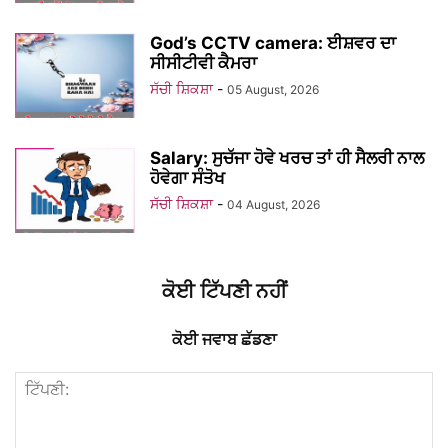
God’s CCTV camera: ਈਸ਼ਵਰ ਦਾ
ਸੀਸੀਟੀਵੀ ਕੈਮਰਾ
ਸੱਚੀ ਸ਼ਿਕਸ਼ਾ
-
05 August, 2026
Salary: ਸੁਚੱਜਾ ਹੋਵੇ ਖਰਚ ਤਾਂ ਹੀ ਸੈਲਰੀ ਨਾਲ
ਹੋਵੇਗਾ ਸੰਤੋਖ
ਸੱਚੀ ਸ਼ਿਕਸ਼ਾ
-
04 August, 2026
ਕੋਈ ਟਿੱਪਣੀ ਨਹੀਂ
ਕੋਈ ਜਵਾਬ ਛੱਡਣਾ