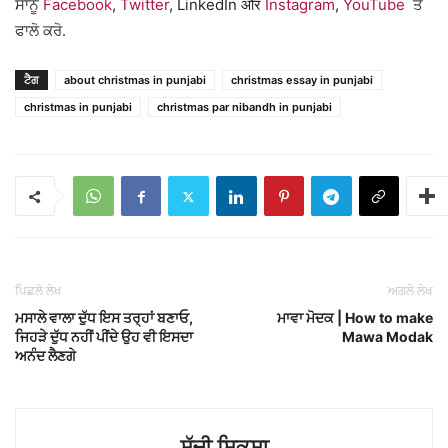
ਸਾਨੂੰ
Facebook
,
Twitter
, LinkedIn और
Instagram
,
YouTube
ਤੇ
ਫਾਲੋ ਕਰੋ.
ਟੈਗ
about christmas in punjabi
christmas essay in punjabi
christmas in punjabi
christmas par nibandh in punjabi
ਪਿਛਲੇ ਲੇਖ
ਅਗਲੇ ਲੇਖ
ਮਸਾਲੇ ਵਾਲਾ ਦੁੱਧ ਇਸ ਤਰ੍ਹਾਂ ਬਣਾਓ,
ਮਾਵਾ ਮੋਦਕ | How to make
ਜਿਹੜੇ ਦੁੱਧ ਨਹੀਂ ਪੀਂਦੇ ਉਹ ਵੀ ਇਸਦਾ
Mawa Modak
ਅਨੰਦ ਲੈਣਗੇ
ਸੱਚੀ ਸ਼ਿਕਸ਼ਾ