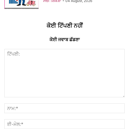
ਸੱਚੀ ਸ਼ਿਕਸ਼ਾ
-
04 August, 2026
ਕੋਈ ਟਿੱਪਣੀ ਨਹੀਂ
ਕੋਈ ਜਵਾਬ ਛੱਡਣਾ