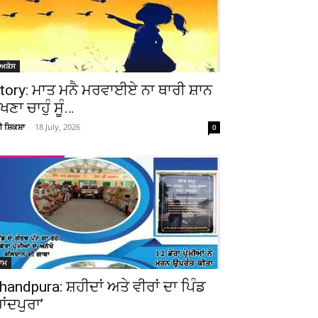
ੋਅਕੇਸ
tory: ਮਾਤ ਮਨੈ ਮਰਵਾਈਏ ਨਾ ਥਾਰੀ ਸ਼ਾਨ
ੇਖਣਾ ਚਾਹੁੰ ਸੂੰ…
ਚੀ ਸ਼ਿਕਸ਼ਾ
-
18 July, 2026
0
ਆਮ
handpura: ਸ਼ਹੀਦਾਂ ਅਤੇ ਵੀਰਾਂ ਦਾ ਪਿੰਡ
ਚਾਂਦਪੁਰਾ’