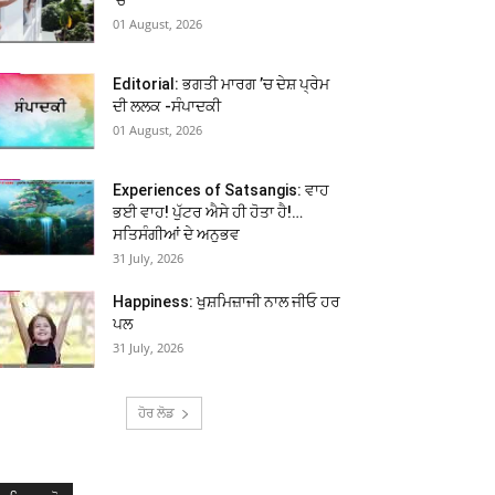
01 August, 2026
Editorial: ਭਗਤੀ ਮਾਰਗ ’ਚ ਦੇਸ਼ ਪ੍ਰੇਮ
ਦੀ ਲਲਕ -ਸੰਪਾਦਕੀ
01 August, 2026
Experiences of Satsangis: ਵਾਹ
ਭਈ ਵਾਹ! ਪੁੱਟਰ ਐਸੇ ਹੀ ਹੋਤਾ ਹੈ!…
ਸਤਿਸੰਗੀਆਂ ਦੇ ਅਨੁਭਵ
31 July, 2026
Happiness: ਖੁਸ਼ਮਿਜ਼ਾਜੀ ਨਾਲ ਜੀਓ ਹਰ
ਪਲ
31 July, 2026
ਹੋਰ ਲੋਡ