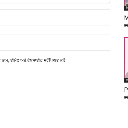
ਸ਼
M
ਸੱ
 ਨਾਮ, ਈਮੇਲ ਅਤੇ ਵੈਬਸਾਈਟ ਸੁਰੱਖਿਅਤ ਕਰੋ.
ਸ
P
ਸੱ