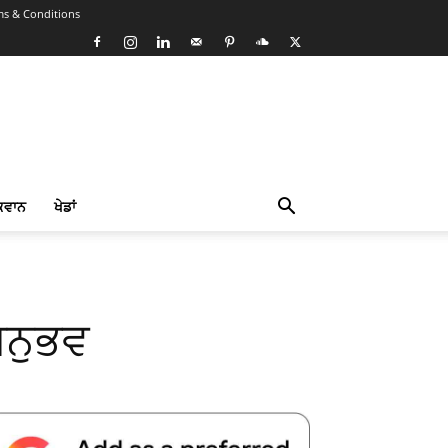
ms & Conditions
ਕਵਾਨ
ਖੇਡਾਂ
 ਅਨੁਭਵ