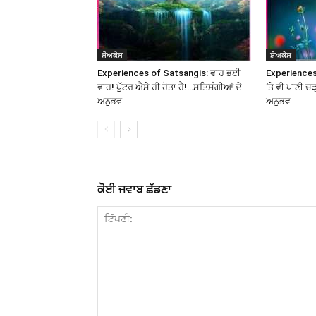
ਸ਼ੋਅਕੇਸ
ਸ਼ੋਅਕੇਸ
Experiences of Satsangis: ਵਾਹ ਭਈ
Experiences
ਵਾਹ! ਪੁੱਟਰ ਐਸੇ ਹੀ ਹੋਤਾ ਹੈ!…ਸਤਿਸੰਗੀਆਂ ਦੇ
’ਤੇ ਵੀ ਪਾਣੀ ਚ
ਅਨੁਭਵ
ਅਨੁਭਵ
ਕੋਈ ਜਵਾਬ ਛੱਡਣਾ