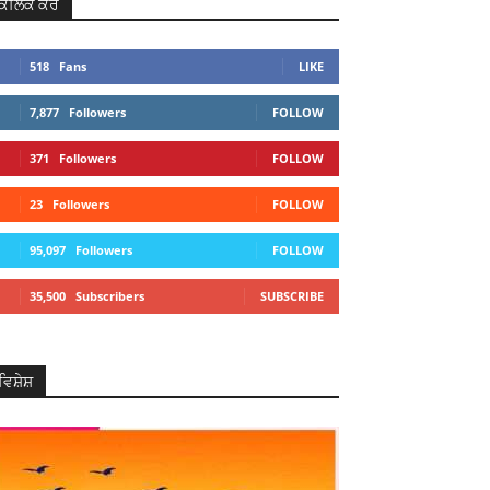
ਕਲਿਕ ਕਰੋ
518
Fans
LIKE
7,877
Followers
FOLLOW
371
Followers
FOLLOW
23
Followers
FOLLOW
95,097
Followers
FOLLOW
35,500
Subscribers
SUBSCRIBE
Telegram
Copy URL
ਵਿਸ਼ੇਸ਼