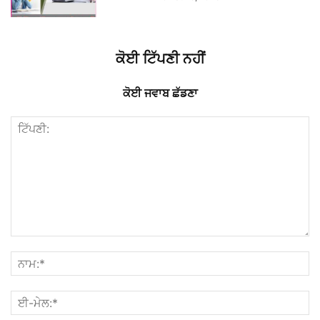
ਕੋਈ ਟਿੱਪਣੀ ਨਹੀਂ
ਕੋਈ ਜਵਾਬ ਛੱਡਣਾ