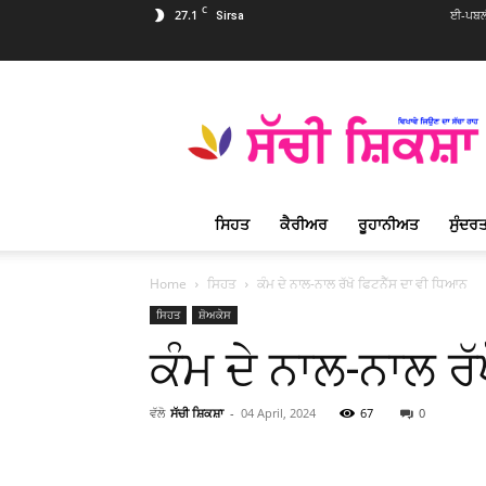
C
27.1
ਈ-ਪਬਲੀ
Sirsa
Sachi
Shiksha
Punjabi
–
ਸੱਚੀ
ਸ਼ਿਕਸ਼ਾ
ਸਿਹਤ
ਕੈਰੀਅਰ
ਰੂਹਾਨੀਅਤ
ਸੁੰਦਰਤ
ਪ੍ਰਸਿੱਧ
ਰੂਹਾਨੀ
ਮੈਗਜ਼ੀਨ
Home
ਸਿਹਤ
ਕੰਮ ਦੇ ਨਾਲ-ਨਾਲ ਰੱਖੋ ਫਿਟਨੈੱਸ ਦਾ ਵੀ ਧਿਆਨ
ਸਿਹਤ
ਸ਼ੋਅਕੇਸ
ਕੰਮ ਦੇ ਨਾਲ-ਨਾਲ ਰ
ਵੱਲੋ
ਸੱਚੀ ਸ਼ਿਕਸ਼ਾ
-
04 April, 2024
67
0