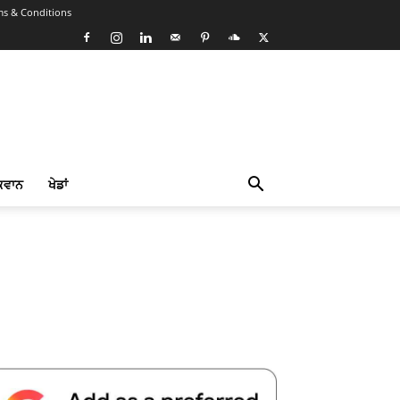
ms & Conditions
ਕਵਾਨ
ਖੇਡਾਂ