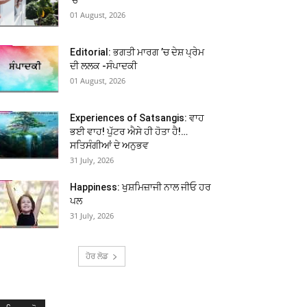
01 August, 2026
Editorial: ਭਗਤੀ ਮਾਰਗ ’ਚ ਦੇਸ਼ ਪ੍ਰੇਮ
ਦੀ ਲਲਕ -ਸੰਪਾਦਕੀ
01 August, 2026
Experiences of Satsangis: ਵਾਹ
ਭਈ ਵਾਹ! ਪੁੱਟਰ ਐਸੇ ਹੀ ਹੋਤਾ ਹੈ!…
ਸਤਿਸੰਗੀਆਂ ਦੇ ਅਨੁਭਵ
31 July, 2026
Happiness: ਖੁਸ਼ਮਿਜ਼ਾਜੀ ਨਾਲ ਜੀਓ ਹਰ
ਪਲ
31 July, 2026
ਹੋਰ ਲੋਡ