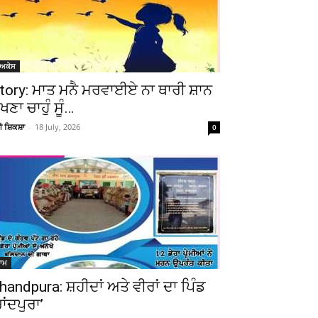
ੋਅਕੇਸ
tory: ਮਾਤ ਮਨੈ ਮਰਵਾਈਏ ਨਾ ਥਾਰੀ ਸ਼ਾਨ
ੇਖਣਾ ਚਾਹੁੰ ਸੂੰ…
ਚੀ ਸ਼ਿਕਸ਼ਾ
-
18 July, 2026
0
ਆਮ
handpura: ਸ਼ਹੀਦਾਂ ਅਤੇ ਵੀਰਾਂ ਦਾ ਪਿੰਡ
ਚਾਂਦਪੁਰਾ’