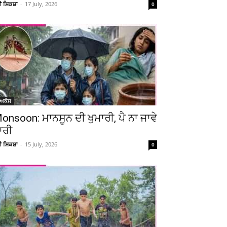
ਚੀ ਸ਼ਿਕਸ਼ਾ
-
17 July, 2026
0
ੋਅਕੇਸ
onsoon: ਮਾਨਸੂਨ ਦੀ ਖੁਮਾਰੀ, ਪੈ ਨਾ ਜਾਵੇ
ਾਰੀ
Telegram
Copy URL
ਚੀ ਸ਼ਿਕਸ਼ਾ
-
15 July, 2026
0